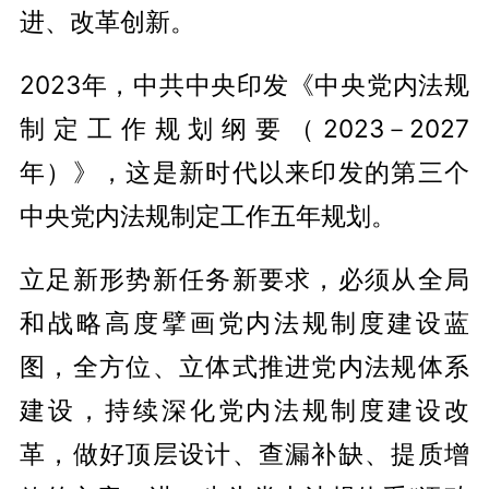
进、改革创新。
2023年，中共中央印发《中央党内法规
制定工作规划纲要（2023－2027
年）》，这是新时代以来印发的第三个
中央党内法规制定工作五年规划。
立足新形势新任务新要求，必须从全局
和战略高度擘画党内法规制度建设蓝
图，全方位、立体式推进党内法规体系
建设，持续深化党内法规制度建设改
革，做好顶层设计、查漏补缺、提质增