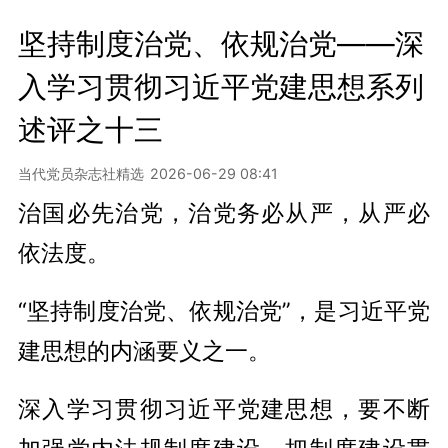
坚持制度治党、依规治党——深
入学习贯彻习近平党建思想系列
述评之十三
当代党员杂志社精选
2026-06-29 08:41
治国必先治党，治党务必从严，从严必
依法度。
“坚持制度治党、依规治党”，是习近平党
建思想的内涵要义之一。
深入学习贯彻习近平党建思想，要不断