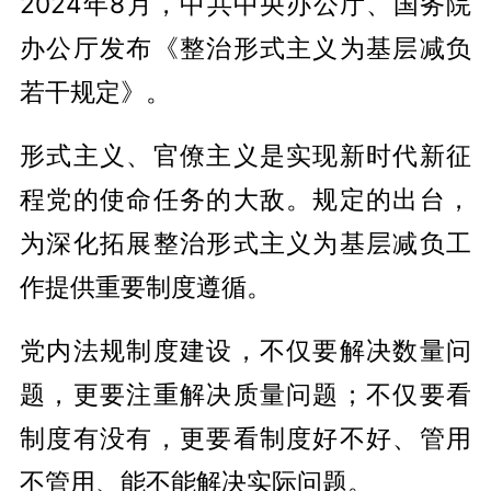
2024年8月，中共中央办公厅、国务院
办公厅发布《整治形式主义为基层减负
若干规定》。
形式主义、官僚主义是实现新时代新征
程党的使命任务的大敌。规定的出台，
为深化拓展整治形式主义为基层减负工
作提供重要制度遵循。
党内法规制度建设，不仅要解决数量问
题，更要注重解决质量问题；不仅要看
制度有没有，更要看制度好不好、管用
不管用、能不能解决实际问题。