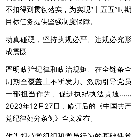
不扣得到贯彻落实，为实现“十五五”时期
目标任务提供坚强制度保障。
动真碰硬，坚持执规必严、违规必究形
成震慑——
严明政治纪律和政治规矩、在全链条全
周期全覆盖上不断发力、激励引导党员
干部担当作为、促进执纪执法贯通……
2023年12月27日，修订后的《中国共产
党纪律处分条例》全文发布。
作为规范党组织和党员行为的基础性党