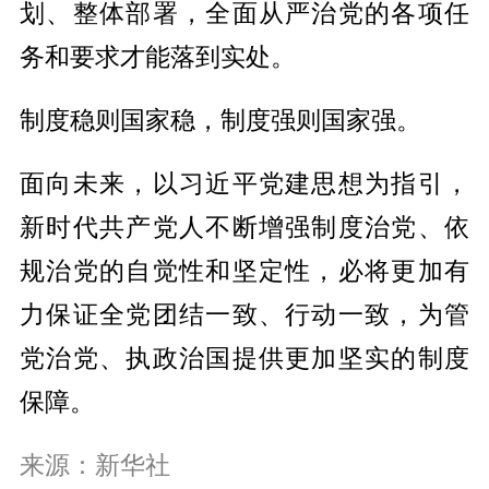
划、整体部署，全面从严治党的各项任
务和要求才能落到实处。
制度稳则国家稳，制度强则国家强。
面向未来，以习近平党建思想为指引，
新时代共产党人不断增强制度治党、依
规治党的自觉性和坚定性，必将更加有
力保证全党团结一致、行动一致，为管
党治党、执政治国提供更加坚实的制度
保障。
来源：新华社