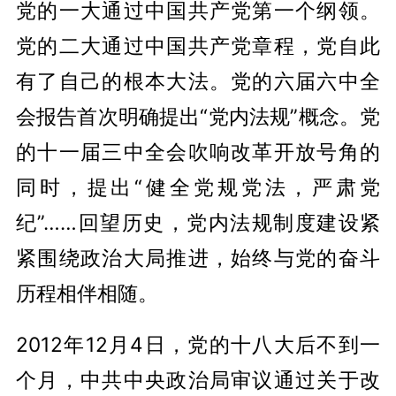
党的一大通过中国共产党第一个纲领。
党的二大通过中国共产党章程，党自此
有了自己的根本大法。党的六届六中全
会报告首次明确提出“党内法规”概念。党
的十一届三中全会吹响改革开放号角的
同时，提出“健全党规党法，严肃党
纪”……回望历史，党内法规制度建设紧
紧围绕政治大局推进，始终与党的奋斗
历程相伴相随。
2012年12月4日，党的十八大后不到一
个月，中共中央政治局审议通过关于改