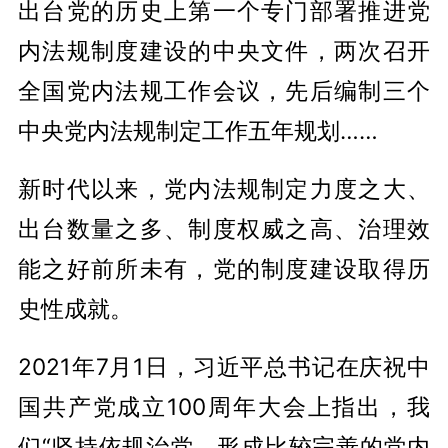
出台党的历史上第一个专门部署推进党
内法规制度建设的中央文件，两次召开
全国党内法规工作会议，先后编制三个
中央党内法规制定工作五年规划……
新时代以来，党内法规制定力度之大、
出台数量之多、制度权威之高、治理效
能之好前所未有，党的制度建设取得历
史性成就。
2021年7月1日，习近平总书记在庆祝中
国共产党成立100周年大会上指出，我
们“坚持依规治党、形成比较完善的党内