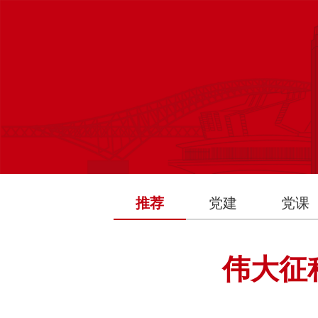
推荐
党建
党课
伟大征