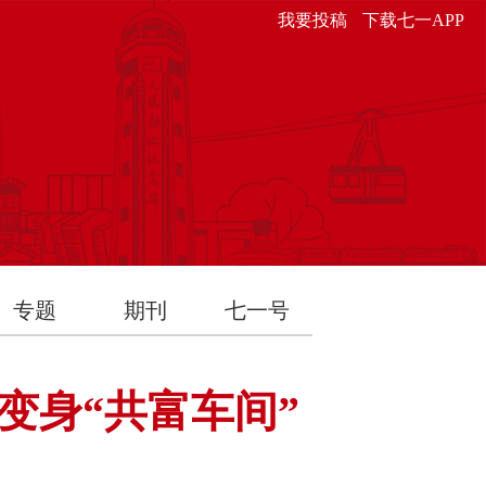
我要投稿
下载七一APP
专题
期刊
七一号
变身“共富车间”