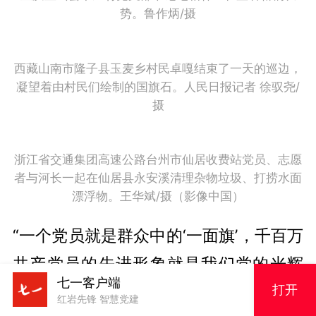
势。鲁作炳/摄
西藏山南市隆子县玉麦乡村民卓嘎结束了一天的巡边，
凝望着由村民们绘制的国旗石。人民日报记者 徐驭尧/
摄
浙江省交通集团高速公路台州市仙居收费站党员、志愿
者与河长一起在仙居县永安溪清理杂物垃圾、打捞水面
漂浮物。王华斌/摄（影像中国）
“一个党员就是群众中的‘一面旗’，千百万
共产党员的先进形象就是我们党的光辉
七一客户端
形象。”
打开
红岩先锋 智慧党建