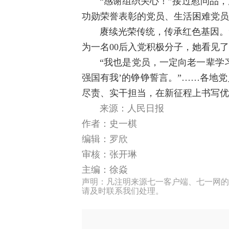
“感谢组织关心！”接过慰问品
功勋荣誉表彰的党员、生活困难党员
赓续光荣传统，传承红色基因。
为一名00后入党积极分子，她看见
“我也是党员，一定向老一辈学
强国有我’的铮铮誓言。”……各地
尽责、实干担当，在新征程上书写优
来源：人民日报
作者：史一棋
编辑：罗欣
审核：张开琳
主编：徐焱
声明：凡注明来源七一客户端、七一网的
请及时联系我们处理。