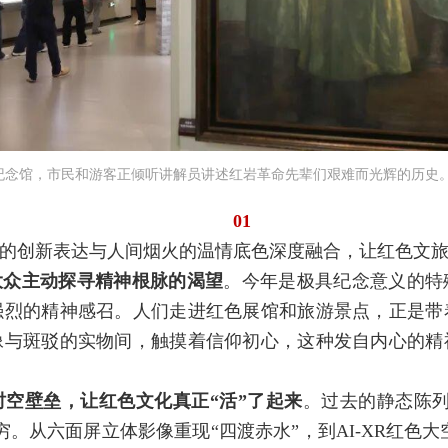
纪念馆，市民和游客正倾听讲解员讲述红岩革命先辈们艰难而光辉的历史。特
01
的创新表达与人间烟火的温情底色深度融合，让红色文
大众主动探寻精神根脉的渴望
。今年是极具纪念意义的特
强烈的精神感召。人们走进红色展馆和旅游景点，正是带
像与斑驳的实物间，触摸着信仰初心，这种发自内心的精
空壁垒，让红色文化真正“活”了起来
。过去的静态陈列
穷。从六面屏立体影像重现“四渡赤水”，到AI-XR红色大