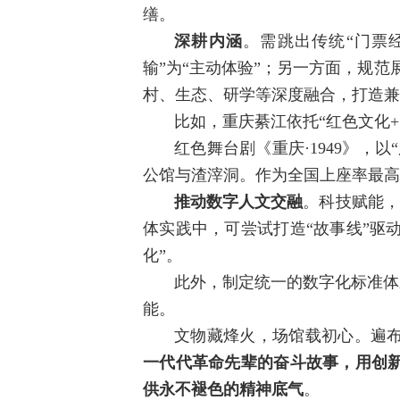
缮。
深耕内涵
。需跳出传统“门票
输”为“主动体验”；另一方面，规
村、生态、研学等深度融合，打造兼
比如，重庆綦江依托“红色文化
红色舞台剧《重庆·1949》，
公馆与渣滓洞。作为全国上座率最高
推动数字人文交融
。科技赋能，
体实践中，可尝试打造“故事线”驱
化”。
此外，制定统一的数字化标准体
能。
文物藏烽火，场馆载初心。遍
一代代革命先辈的奋斗故事，用创新
供永不褪色的精神底气
。