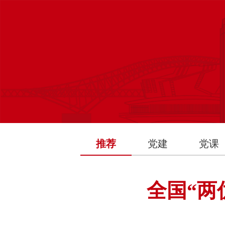
推荐
党建
党课
全国“两