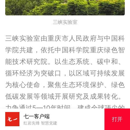
三峡实验室
三峡实验室
由
重庆
市人民政府与中国科
学院共建，依托中国科学院重庆绿色智
能技术研究院。以生态系统、碳中和、
循环经济为突破口，以区域可持续发展
为核心使命，聚焦生态环境保护、绿色
低碳发展等领域开展研究及成果转化。
力争通过5—10年时间，建成全球顶尖的
七一客户端
河库科学与绿色低碳创新高地，培育科
打开
红岩先锋 智慧党建