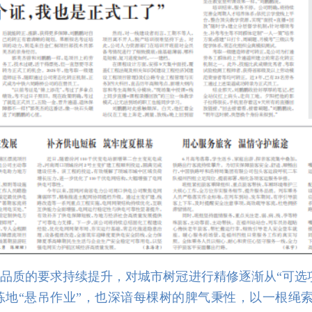
品质的要求持续提升，对城市树冠进行精修逐渐从“可选项
地“悬吊作业”，也深谙每棵树的脾气秉性，以一根绳