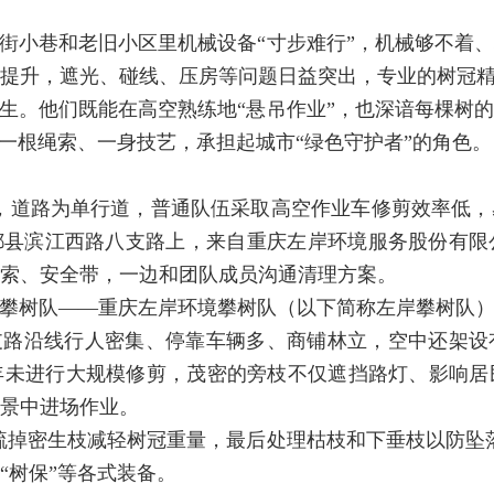
街小巷和老旧小区里机械设备“寸步难行”，机械够不着
提升，遮光、碰线、压房等问题日益突出，专业的树冠精修
生。他们既能在高空熟练地“悬吊作业”，也深谙每棵树
以一根绳索、一身技艺，承担起城市“绿色守护者”的角色。
，道路为单行道，普通队伍采取高空作业车修剪效率低
丰都县滨江西路八支路上，来自重庆左岸环境服务股份有
索、安全带，一边和团队成员沟通清理方案。
攀树队——重庆左岸环境攀树队（以下简称左岸攀树队
支路沿线行人密集、停靠车辆多、商铺林立，空中还架设
年未进行大规模修剪，茂密的旁枝不仅遮挡路灯、影响居
景中进场作业。
疏掉密生枝减轻树冠重量，最后处理枯枝和下垂枝以防坠
“树保”等各式装备。