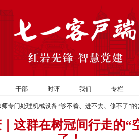
干部
时评
我们
专栏
修师专门处理机械设备“够不着、进不去、修不了”的
｜这群在树冠间行走的“