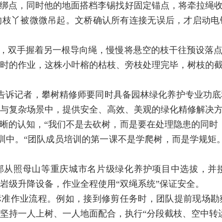
绑点，同时他的地面搭档李锡找好固定锚点，将牵拉绳收
的枝丫被微微吊起。文桥确认所有连接无误后，才启动电
干，双手握着另一根导向绳，慢慢将悬空的枝干往预设落点
时的作业，这株小叶榕的枯枝、旁枝处理完毕，树枝的截
文桥告诉记者，攀树精修师要同时具备园林绿化养护专业功
与复杂场景中，提供安全、高效、美观的绿化精修解决
晰的认知，“我们不是去砍树，而是要在处理隐患的同时
训中。“团队成员培训的第一课不是学爬树，而是学规矩
部从照母山等重庆城市名片级绿化养护项目中选拔，并
岩级升降设备，作业全程使用“双绳系统”保证安全。
标准作业流程。例如，接到修剪任务时，团队提前现场勘
坚持一人上树、一人地面配合，执行“分段截枝、空中转