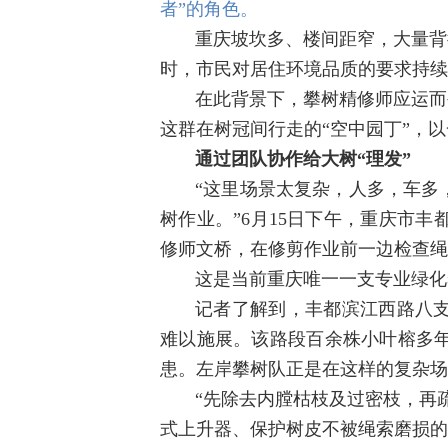
者”的角色。
重庆坡坎多、楼间距窄，大量背
时，市民对居住环境品质的要求持续
在此背景下，攀树精修师应运而
这群在树冠间行走的“空中园丁”，
通过团队协作给大树“理发”
“这里场景太复杂，人多，车多
树作业。”6月15日下午，重庆市
修师文桥，在修剪作业前一边检查绳
这是当前重庆唯一一支专业绿化
记者了解到，丰都滨江西路八
难以施展。该路段百余株小叶榕多
患。左岸攀树队正是在这样的复杂场
“先除去内膛枯枝及过密枝，再
式上升器、保护树皮不被绳索磨损的