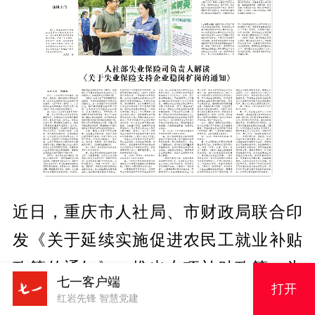
近日，重庆市人社局、市财政局联合印
发《关于延续实施促进农民工就业补贴
政策的通知》，推出专项补贴政策，为
七一客户端
打开
吸纳重庆籍农民工就业的企业兑现利
红岩先锋 智慧党建