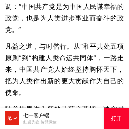
调：“中国共产党是为中国人民谋幸福的
政党，也是为人类进步事业而奋斗的政
党。”
凡益之道，与时偕行。从“和平共处五项
原则”到“构建人类命运共同体”，一路走
来，中国共产党人始终坚持胸怀天下，
把为人类作出新的更大贡献作为自己的
使命。
随着世界进入新的动荡变革期，冲突对
七一客户端
打开
抗此起彼伏，风险挑战层出不穷。
红岩先锋 智慧党建