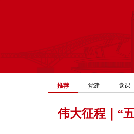
推荐
党建
党课
伟大征程｜‌“