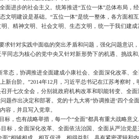
全面进步的社会主义。统筹推进“五位一体”总体布局，
态文明建设是基础。“五位一体”是统一整体，各方面相
文明、精神文明、社会文明、生态文明，统一于我们建成
，要求针对实践中面临的突出矛盾和问题，强化问题意识
平同志为核心的党中央又针对新形势下的机遇、挑战和
新常态，协调推进全面建成小康社会、全面深化改革、
新台阶。”2014年12月，习近平总书记在江苏考察时，
央召开七次全会，分别就政府机构改革和职能转变、全面
问题作出决定和部署。党的十九大将“协调推进‘四个全面
内容，并且写入党章。
略目标，也有战略举措，每一个“全面”都具有重大战略意义
略目标，全面深化改革、全面依法治国、全面从严治党是
全面”相辅相成、相互促进、相得益彰，具有紧密逻辑和