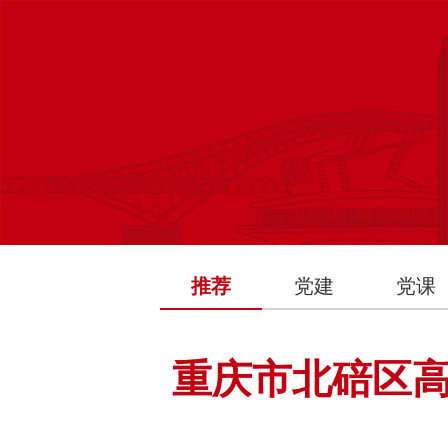
推荐
党建
党课
重庆市北碚区