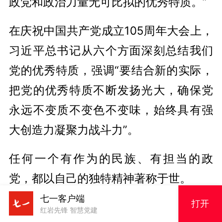
政党和政治力量无可比拟的优秀特质。”
在庆祝中国共产党成立105周年大会上，
习近平总书记从六个方面深刻总结我们
党的优秀特质，强调“要结合新的实际，
把党的优秀特质不断发扬光大，确保党
永远不变质不变色不变味，始终具有强
大创造力凝聚力战斗力”。
任何一个有作为的民族、有担当的政
党，都以自己的独特精神著称于世。
七一客户端
打开
回望历史，为什么只有中国共产党能够
红岩先锋 智慧党建