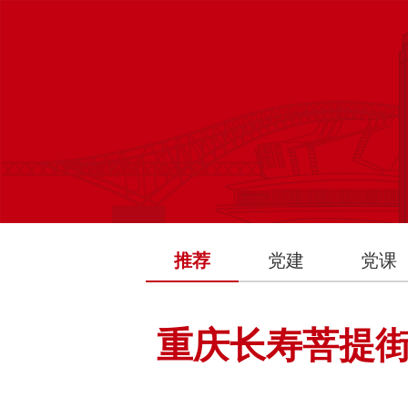
推荐
党建
党课
重庆长寿​菩提