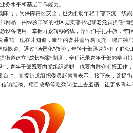
业务水平和基层工作能力。
续降雨，为保障辖区安全，也为推动年轻干部下沉一线岗位
防汛网格，由经验丰富的社区党支部书记或老党员担任“青蓝
急设备使用、掌握群众转移路线，导师们手把手教，年
发通知，现在才知道，哪里的窨井盖容易顶托，哪户独居
韬感慨道。通过“场景化”教学，年轻干部迅速补齐了群众
提
街道建立“成长档案”制度，全程记录青年干部的学习
职”，青年干部既要向党组织述职，也要向群众汇报工作
‘搭台’”。菩提街道组织委员赵青青表示，接下来，菩提
、信访维稳、项目攻坚等吃劲岗位上去磨砺，让更多青年