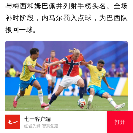
与梅西和姆巴佩并列射手榜头名。全场
补时阶段，内马尔罚入点球，为巴西队
扳回一球。
七一客户端
7月5日，挪威队球员埃尔林·哈兰德（中）和巴西队球
打开
红岩先锋 智慧党建
员马尔基尼奥斯（左）、道格拉斯·桑托斯拼抢。新华