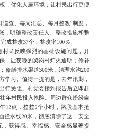
短板，优化人居环境，让村民出行更便
日巡查、每周汇总、每月整改”制度，
账，明确整改责任人、整改措施和整
成整改37个，整改率100％。
焦村民反映强烈的基础设施问题，开
环保，让夜晚的梁岗村灯火通明；修补
；修缮排水渠道300米，清理水沟200
地方学习。值得一提的是，去年汛期，
民出行受阻。村党委接到报告后立即赶
青壮年村民投入抢险。周边群众纷纷自
午12点，整整6个小时，路段基本抢
面拦水线20米，彻底消除了这一安全
无，获得感、幸福感、安全感显著提