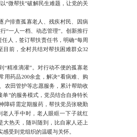
以“微帮扶”破解民生难题，让党的关
，逐户排查孤寡老人、残疾村民、因病
行“一人一档、动态管理”。创新推行
责任人，签订帮扶责任书，明确“每周
至目前，全村共结对帮扶困难群众32
到“精准滴灌”。对行动不便的孤寡老
用药品200余盒，解决“看病难、购
种、农田管护等志愿服务，累计帮助收
员接单”的服务模式，党员结合自身特长
神障碍需定期服药，帮扶党员张晓勤
到老人手中时，老人眼眶一下子就红
是大热天，随叫随到，比自家人还上
实感受到党组织的温暖与关怀。