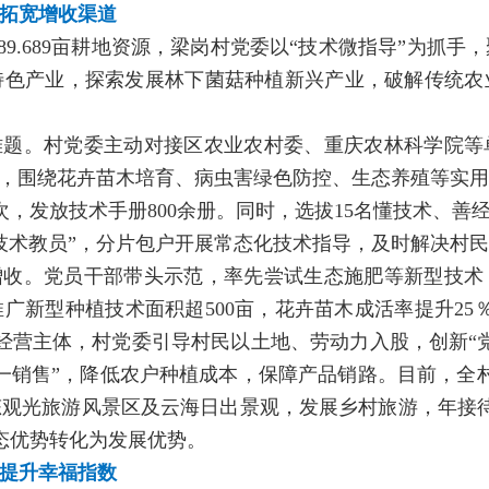
，拓宽增收渠道
3289.689亩耕地资源，梁岗村党委以“技术微指导”为
特色产业，探索发展林下菌菇种植新兴产业，破解传统农
难题。村党委主动对接区农业农村委、重庆农林科学院等
”，围绕花卉苗木培育、病虫害绿色防控、生态养殖等实
人次，发放技术手册800余册。同时，选拔15名懂技术、善
技术教员”，分片包户开展常态化技术指导，及时解决村
收。党员干部带头示范，率先尝试生态施肥等新型技术
新型种植技术面积超500亩，花卉苗木成活率提升25％
体经营主体，村党委引导村民以土地、劳动力入股，创新“
一销售”，降低农户种植成本，保障产品销路。目前，全村
态观光旅游风景区及云海日出景观，发展乡村旅游，年接
生态优势转化为发展优势。
，提升幸福指数