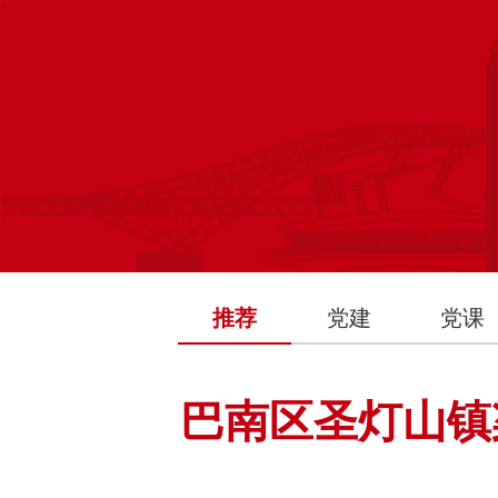
推荐
党建
党课
巴南区圣灯山镇