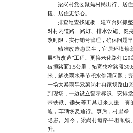
梁岗村党委聚焦村民出行、居住
捷、居住更舒心。
排查巡查找短板，建立台账抓整
对村内道路、路灯、排水设施、健
改时限，实行销号管理，确保问题早发
精准改造惠民生，宜居环境焕
展“微改造”工程。更换老化路灯1
破损路面1.5公里，拓宽狭窄路段30
米，解决雨水季节积水倒灌问题；完
一场大暴雨导致梁岗村冉家坝路山突
到现场，一边设立警示标识、安排党
带铁锹、锄头等工具赶来支援，有的
通，车辆恢复通行。事后，村里举一
隐患。如今，梁岗村道路平坦顺畅
升。