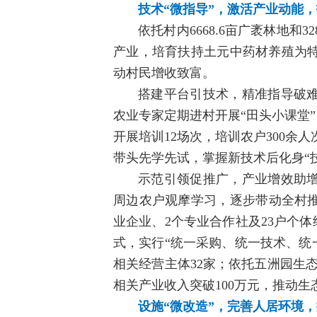
技术“微指导”，激活产业动能
依托村内6668.6亩广袤林地和
产业，培育扶持土元中药材养殖为
动村民增收致富。
搭建平台引技术，精准指导破
农业专家定期进村开展“田头小课堂
开展培训12场次，培训农户300余
带头先学先试，掌握新技术后化身“
示范引领促推广，产业增效助增
周边农户观摩学习，逐步带动全村推广
业企业、2个专业合作社及23户个
式，实行“统一采购、统一技术、统
相关经营主体32家；依托五洲园生
相关产业收入突破100万元，推动
设施“微改造”，完善人居环境