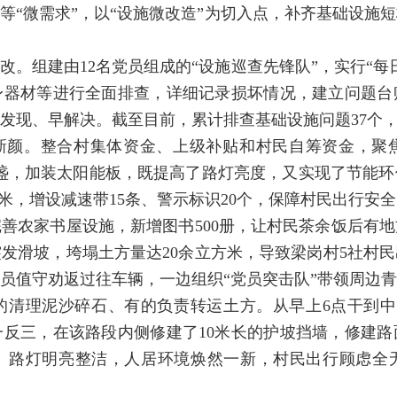
等“微需求”，以“设施微改造”为切入点，补齐基础设施
改。组建由12名党员组成的“设施巡查先锋队”，实行“每
身器材等进行全面排查，详细记录损坏情况，建立问题台
现、早解决。截至目前，累计排查基础设施问题37个，完
新颜。整合村集体资金、上级补贴和村民自筹资金，聚
20盏，加装太阳能板，既提高了路灯亮度，又实现了节能
0米，增设减速带15条、警示标识20个，保障村民出行安全
善农家书屋设施，新增图书500册，让村民茶余饭后有
发滑坡，垮塌土方量达20余立方米，导致梁岗村5社村
员值守劝返过往车辆，一边组织“党员突击队”带领周边
清理泥沙碎石、有的负责转运土方。从早上6点干到中
反三，在该路段内侧修建了10米长的护坡挡墙，修建路
、路灯明亮整洁，人居环境焕然一新，村民出行顾虑全