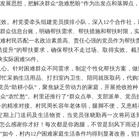
发展思想，把解决群众“急难愁盼”作为出发点和落脚点，
效。村党委牵头组建党员摸排小队，深入12个合作社
群众信息台账，明确帮扶需求、帮扶措施和帮扶时限，实
困难村民匹配一名政治素质高、责任心强的党员作为帮扶
提升”的帮扶要求，确保帮扶不走过场、取得实效。截
决实际困难56件。
心。针对困难群众不同需求，制定个性化帮扶方案，做
忙采购生活用品、打扫室内卫生、陪同就医取药，代购常
党员“助耕小队”，聚焦缺乏劳动力的家庭，开展抢收抢
群众“农忙愁”。村里还推行了“群众点单、支部派单、党
务的精准对接。村民周长容年老体弱，腿脚不便，又患精
定期上门送药及生活物资，当党员张晓勤再一次将药送
道怎么感谢你才好！每次都是你跑腿，不管是刮风下雨还
”如今，村内12户困难家庭生活条件均得到显著改善，切