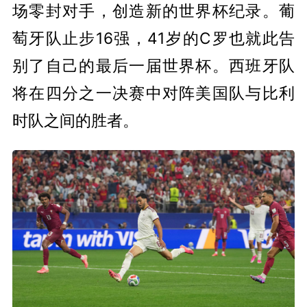
场零封对手，创造新的世界杯纪录。葡
萄牙队止步16强，41岁的C罗也就此告
别了自己的最后一届世界杯。西班牙队
将在四分之一决赛中对阵美国队与比利
时队之间的胜者。