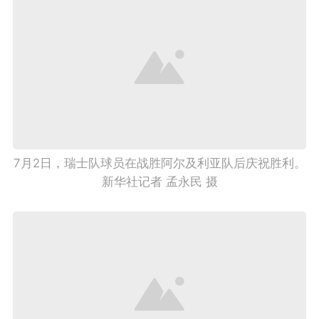
7月2日，瑞士队球员在战胜阿尔及利亚队后庆祝胜利。
新华社记者 孟永民 摄