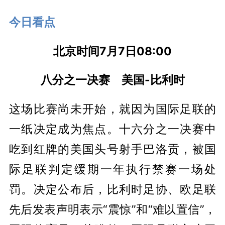
今日看点
北京时间7月7日08:00
八分之一决赛 美国-比利时
这场比赛尚未开始，就因为国际足联的
一纸决定成为焦点。十六分之一决赛中
吃到红牌的美国头号射手巴洛贡，被国
际足联判定缓期一年执行禁赛一场处
罚。决定公布后，比利时足协、欧足联
先后发表声明表示“震惊”和“难以置信”，