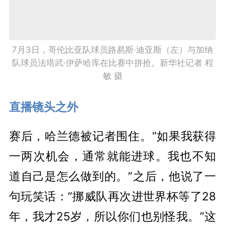
7月3日，哥伦比亚队球员路易斯·迪亚斯（左）与加纳
队球员法塔武·伊萨哈库在比赛中拼抢。新华社记者 程
敏 摄
直播镜头之外
赛后，哈兰德被记者围住。“如果我获得
一两次机会，通常就能进球。我也不知
道自己是怎么做到的。”之后，他说了一
句玩笑话：“挪威队再次进世界杯等了28
年，我才25岁，所以你们也别怪我。”这