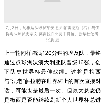
7月3日，阿根廷队球员莱安德罗·帕雷德斯（右）与佛
得角队球员史蒂文·莫雷拉在比赛中拼抢。新华社记者 
张晨 摄
上一轮同样踢满120分钟的埃及队，最终
通过点球淘汰澳大利亚队晋级16强，创
下队史世界杯最佳战绩。这将是梅西
与“法老”萨拉赫在世界杯上的首次直接对
话，可能也是最后一次。但最大悬念仍
是梅西是否能继续刷新个人世界杯总进