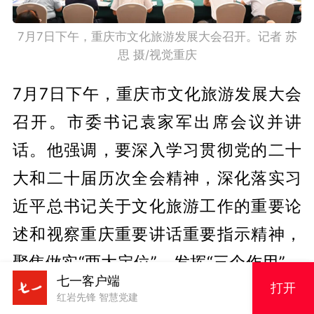
7月7日下午，重庆市文化旅游发展大会召开。记者 苏
思 摄/视觉重庆
7月7日下午，重庆市文化旅游发展大会
召开。市委书记袁家军出席会议并讲
话。他强调，要深入学习贯彻党的二十
大和二十届历次全会精神，深化落实习
近平总书记关于文化旅游工作的重要论
述和视察重庆重要讲话重要指示精神，
聚焦做实“两大定位”、发挥“三个作用”，
七一客户端
坚持以文塑旅、以旅彰文，突出创新引
打开
红岩先锋 智慧党建