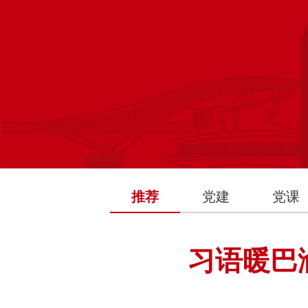
推荐
党建
党课
习语暖巴