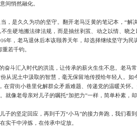
意间悄然融化。
担当，是久久为功的坚守。翻开老马泛黄的笔记本，“解
从不生硬地搬法律法规，而是抽丝剥茧、动之以情、晓之
016年，老马退休后本该颐养天年，却选择继续坚守为民
却重若千钧。
体的奋斗汇入时代的洪流，让传承的薪火生生不息。老马
份从泥土中汲取的智慧，毫无保留地传授给年轻人。如今，
接力棒，在背街小巷里化解群众矛盾难题、传递党的温暖关怀
。就像老母亲对儿子的嘱托“加把力”一样，简单朴素，
儿子的坚定回应，再到千万“小马”的接力奔跑，我们看
在实干中淬炼，在传承中绽放。