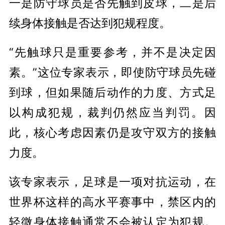
一是防守球员是否先触到皮球，二是后
续身体接触是否达到犯规程度。
“先触球只是重要参考，并不是决定因
素。”这位专家表示，即使防守球员先碰
到球，但如果随后动作的力度、方式足
以构成犯规，裁判仍然应当判罚。因
此，核心考虑因素仍是攻守双方的接触
力度。
该专家表示，足球是一项对抗运动，在
世界杯这样的高水平赛事中，禁区内的
轻微身体接触通常不会被认定为犯规。