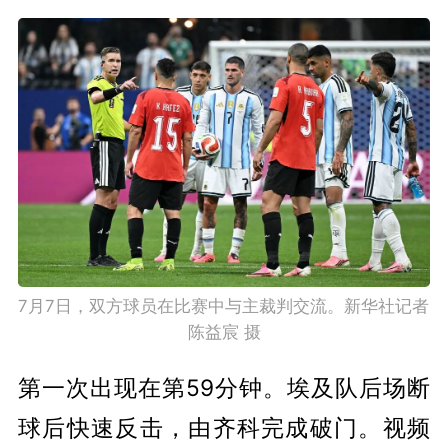
7月7日，双方球员在比赛中与主裁判交流。新华社记者 
陈益宸 摄
第一次出现在第59分钟。埃及队后场断
球后快速反击，由齐科完成破门。视频