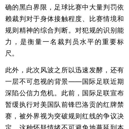
确的黑白界限，足球比赛中大量判罚依
赖裁判对于身体接触程度、比赛情境和
规则精神的综合判断。对犯规的识别能
力，是衡量一名裁判员水平的重要标
尺。
此外，此次风波之所以迅速发酵，还有
一层不可忽视的背景——国际足联近期
深陷公信力危机。此前，国际足联宣布
暂缓执行对美国队前锋巴洛贡的红牌禁
赛，被外界视为突破规则红线的争议决
定。这种怀疑情绪不可避免地蔓延到本