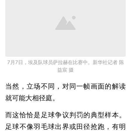
7月7日，埃及队球员萨拉赫在比赛中。新华社记者 陈
益宸 摄
当然，立场不同，对同一帧画面的解读
就可能大相径庭。
而这恰恰是足球争议判罚的典型样本。
足球不像羽毛球出界或田径抢跑，有明