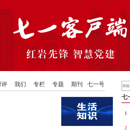
时评
我们
专栏
专题
期刊
七一号
七
1
2