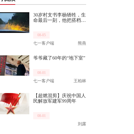
30岁村支书李杨牺牲，生
命最后一刻，他把搭档推
向了生路。他曾是“最美
重庆武警”，致敬，一路
08-05
走好！
七一客户端
熊燕
爷爷藏了60年的“地下室”
08-01
七一客户端
王柏林
【超燃混剪】庆祝中国人
民解放军建军99周年
08-01
刘露