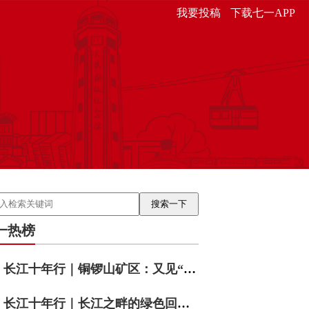
我要投稿
下载七一APP
一热榜
长江十年行｜铜锣山矿区：又见“靠山吃山”
长江十年行｜长江之畔的绿色回响——重庆涪陵睦和村的十年答卷