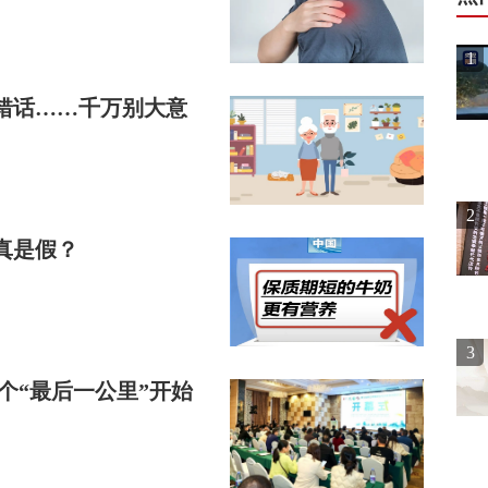
1
错话……千万别大意
2
真是假？
3
个“最后一公里”开始