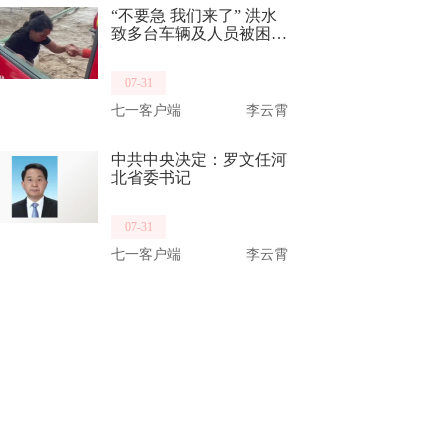
“不要急 我们来了” 洪水
致多台车辆及人员被困
消防员乘车破水而来救出
14名群众
07-31
七一客户端
李云霄
中共中央决定：罗文任河
北省委书记
07-31
七一客户端
李云霄