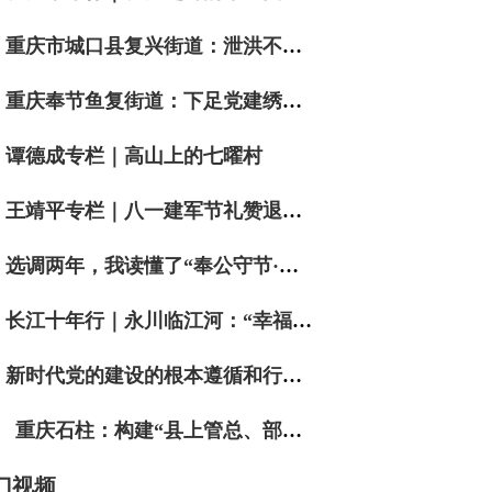
重庆市城口县复兴街道：泄洪不泄责 数智护民安
重庆奉节鱼复街道：下足党建绣花功 织就民生幸福网
谭德成专栏｜高山上的七曜村
王靖平专栏｜八一建军节礼赞退役军人词二首
选调两年，我读懂了“奉公守节·实干争先”
长江十年行｜永川临江河：“幸福河”边话幸福
新时代党的建设的根本遵循和行动指南
重庆石柱：构建“县上管总、部门支援、镇街主战”实战工作体系 筑牢防汛抗灾坚实防线
门视频