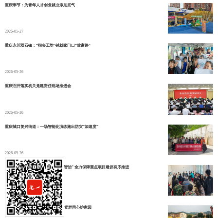
重庆奉节：为青年人才创业就业添足底气
2026-05-27
重庆永川双石镇：“指尖工坊”铺就家门口“致富路”
2026-05-26
重庆召开落实机关党建责任现场推进会
2026-05-26
重庆城口复兴街道：一场智能化演练跑出防灾“加速度”
2026-05-26
重庆秀山隘口镇：“党建统领+基层智治” 全力保障重点项目建设有序推进
2026-05-26
重庆铜梁华兴镇：向险而行筑堤坝 党群同心护家园