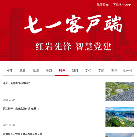
我要投稿
下载七一APP
推荐
党建
党课
干部
时评
我们
专栏
专题
期刊
七一号
今天，为何要“以绿制绿”
2026-07-29
两江锐评｜党建品牌何以“破圈”？
2026-07-28
​让重庆人工智能千里马跑得又快又稳