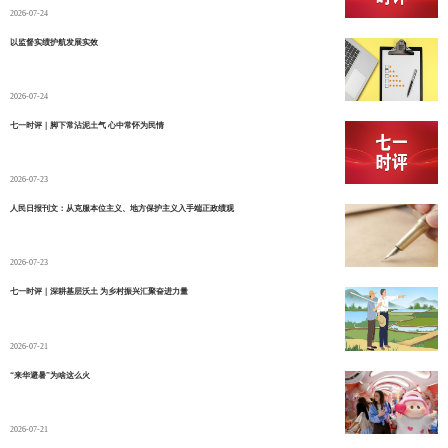
2026-07-24
以监督实绩护航发展实效
2026-07-24
七一时评｜脚下常沾泥土气 心中常怀为民情
2026-07-23
人民日报刊文：从克服本位主义、地方保护主义入手端正政绩观
2026-07-23
七一时评｜深耕基层沃土 为乡村振兴汇聚奋进力量
2026-07-21
“来华避暑”为啥这么火
2026-07-21