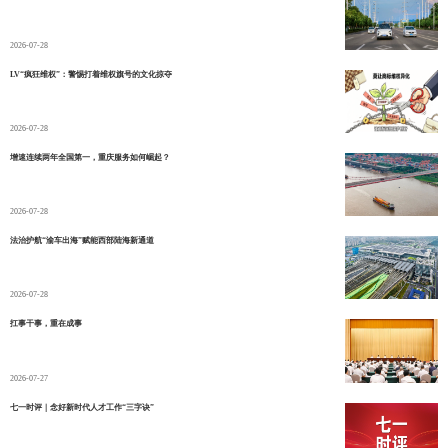
2026-07-28
LV“疯狂维权”：警惕打着维权旗号的文化掠夺
2026-07-28
增速连续两年全国第一，重庆服务如何崛起？
2026-07-28
法治护航“渝车出海”赋能西部陆海新通道
2026-07-28
扛事干事，重在成事
2026-07-27
七一时评｜念好新时代人才工作“三字诀”