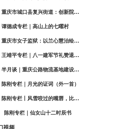
重庆市城口县复兴街道：创新院落“微自治”模式 绘就基层善治新画卷
谭德成专栏｜高山上的七曜村
重庆市女子监狱：以兰心慧治绘就党建引领新图景
王靖平专栏｜八一建军节礼赞退役军人词二首
半月谈｜重庆公路物流基地建设有限公司董事长祝向波：让通道“流量”转化为产业“留量”经济“增量”
陈刚专栏｜月光的证词（外一首）
陈刚专栏丨风雪咬过的嘴唇，比黄金更沉默
陈刚专栏｜仙女山十二时辰书
门视频