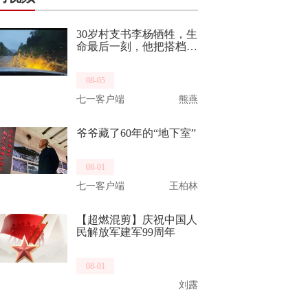
30岁村支书李杨牺牲，生
命最后一刻，他把搭档推
向了生路。他曾是“最美
重庆武警”，致敬，一路
08-05
走好！
七一客户端
熊燕
爷爷藏了60年的“地下室”
08-01
七一客户端
王柏林
【超燃混剪】庆祝中国人
民解放军建军99周年
08-01
刘露