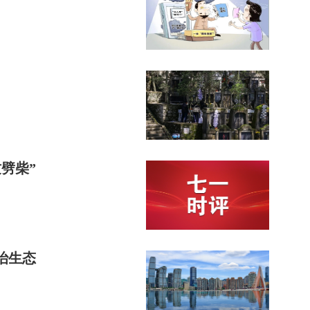
劈柴”
治生态