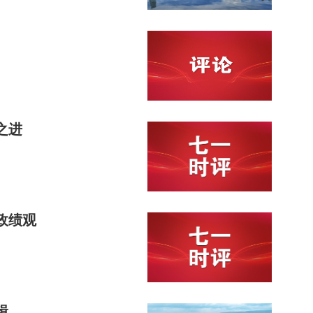
之进
政绩观
辑