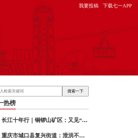
我要投稿
下载七一APP
一热榜
长江十年行｜铜锣山矿区：又见“靠山吃山”
重庆市城口县复兴街道：泄洪不泄责 数智护民安