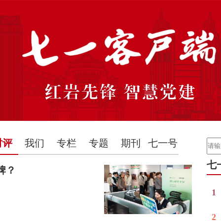
时评
我们
专栏
专题
期刊
七一号
七
牌？
1
2