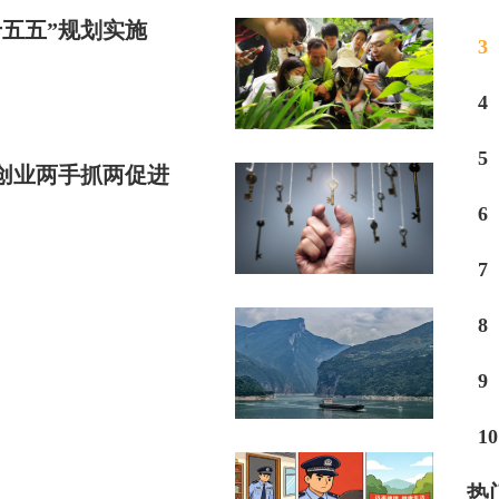
十五五”规划实施
3
4
5
创业两手抓两促进
6
7
8
9
10
热