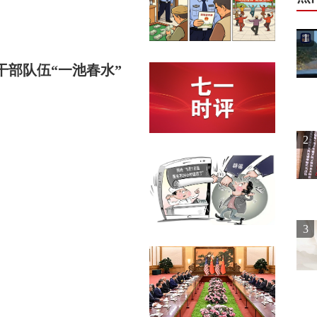
1
部队伍“一池春水”
2
3