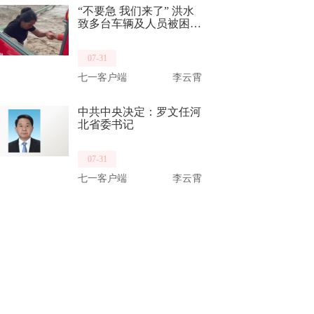
“不要急 我们来了” 洪水
致多台车辆及人员被困
消防员乘车破水而来救出
14名群众
07-31
七一客户端
李云霄
中共中央决定：罗文任河
北省委书记
07-31
七一客户端
李云霄