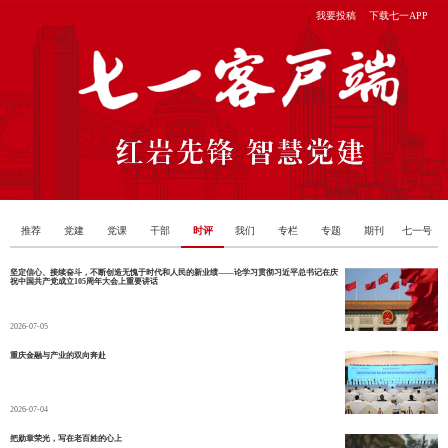
我要投稿
下载七一APP
推荐
党建
党课
干部
时评
我们
专栏
专题
期刊
七一号
坚定信心、接续奋斗，不断创造无愧于时代和人民的新业绩——论学习贯彻习近平总书记在庆
祝中国共产党成立105周年大会上重要讲话
2026-07-05
重庆金融与产业的双向奔赴
2026-07-04
把勋章荣光，写在老百姓的心上