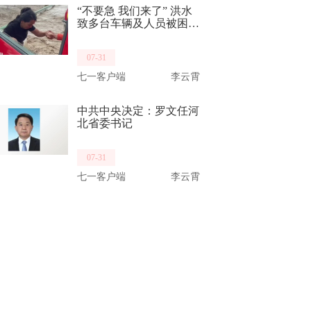
“不要急 我们来了” 洪水
致多台车辆及人员被困
消防员乘车破水而来救出
14名群众
07-31
七一客户端
李云霄
中共中央决定：罗文任河
北省委书记
07-31
七一客户端
李云霄