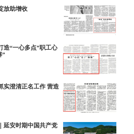
绽放助增收
造“一心多点”职工心
解”
抓实澄清正名工作 营造
｜延安时期中国共产党