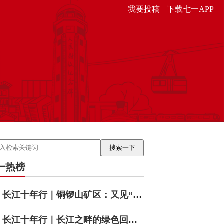
我要投稿
下载七一APP
一热榜
长江十年行｜铜锣山矿区：又见“靠山吃山”
长江十年行｜长江之畔的绿色回响——重庆涪陵睦和村的十年答卷