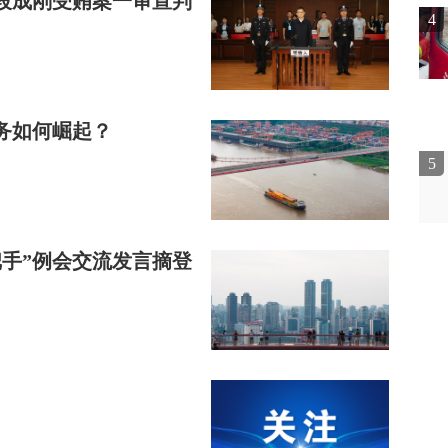
段成刚受贿案一审宣判
4
务如何崛起？
5
手”例会交流发言摘登