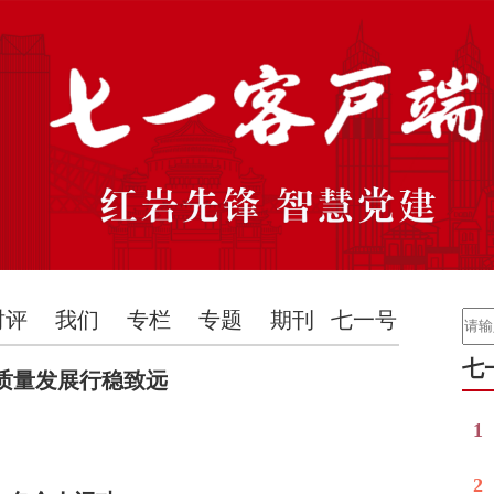
时评
我们
专栏
专题
期刊
七一号
七
质量发展行稳致远
1
2