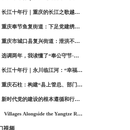
长江十年行｜重庆的长江之歌越唱越响亮
重庆奉节鱼复街道：下足党建绣花功 织就民生幸福网
重庆市城口县复兴街道：泄洪不泄责 数智护民安
选调两年，我读懂了“奉公守节·实干争先”
长江十年行｜永川临江河：“幸福河”边话幸福
重庆石柱：构建“县上管总、部门支援、镇街主战”实战工作体系 筑牢防汛抗灾坚实防线
新时代党的建设的根本遵循和行动指南
Villages Alongside the Yangtze River｜Muhe in "Green" Motion
门视频