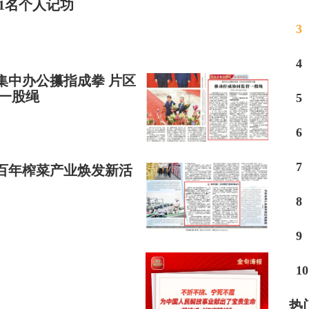
1名个人记功
3
4
集中办公攥指成拳 片区
一股绳
5
6
7
百年榨菜产业焕发新活
8
9
10
热