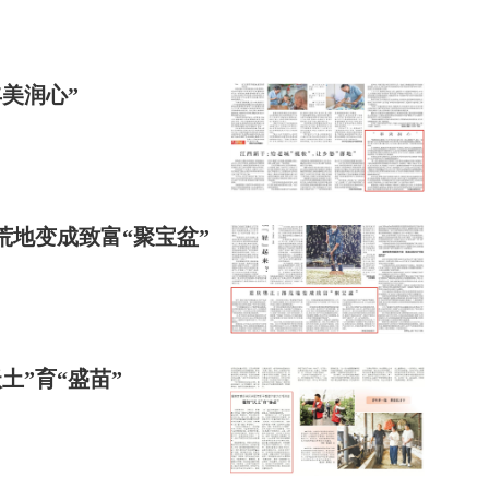
美润心”
地变成致富“聚宝盆”
土”育“盛苗”