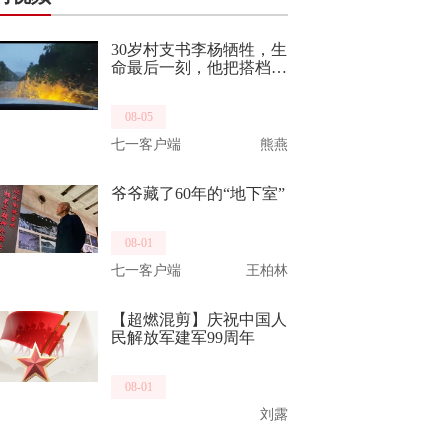
30岁村支书李杨牺牲，生
命最后一刻，他把搭档推
向了生路。他曾是“最美
重庆武警”，致敬，一路
08-05
走好！
七一客户端
熊燕
爷爷藏了60年的“地下室”
08-01
七一客户端
王柏林
【超燃混剪】庆祝中国人
民解放军建军99周年
08-01
刘露