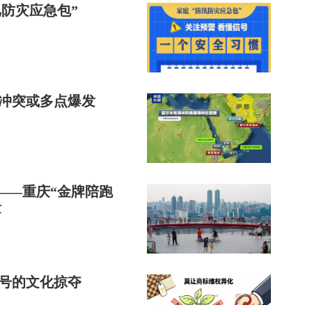
汛防灾应急包”
东冲突或多点爆发
——重庆“金牌陪跑
量
旗号的文化掠夺