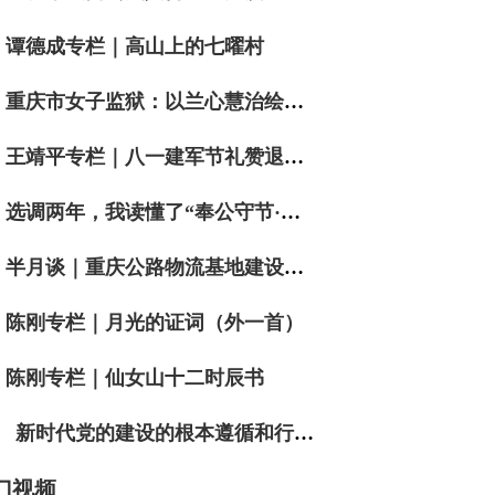
谭德成专栏｜高山上的七曜村
重庆市女子监狱：以兰心慧治绘就党建引领新图景
王靖平专栏｜八一建军节礼赞退役军人词二首
选调两年，我读懂了“奉公守节·实干争先”
半月谈｜重庆公路物流基地建设有限公司董事长祝向波：让通道“流量”转化为产业“留量”经济“增量”
陈刚专栏｜月光的证词（外一首）
陈刚专栏｜仙女山十二时辰书
新时代党的建设的根本遵循和行动指南
门视频