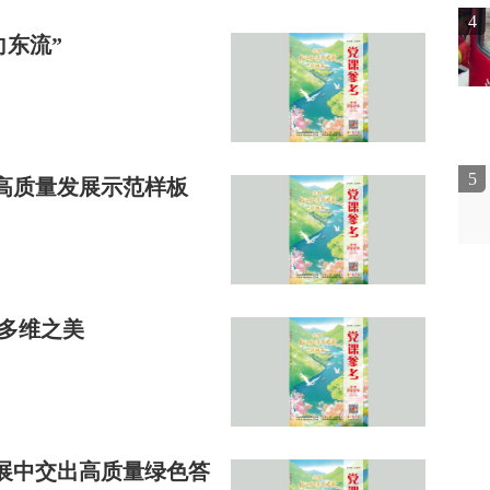
4
向东流”
5
高质量发展示范样板
江多维之美
展中交出高质量绿色答