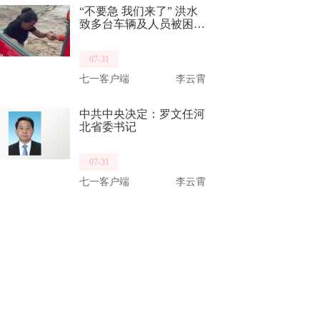
“不要急 我们来了” 洪水
致多台车辆及人员被困
消防员乘车破水而来救出
14名群众
07-31
七一客户端
李云霄
中共中央决定：罗文任河
北省委书记
07-31
七一客户端
李云霄