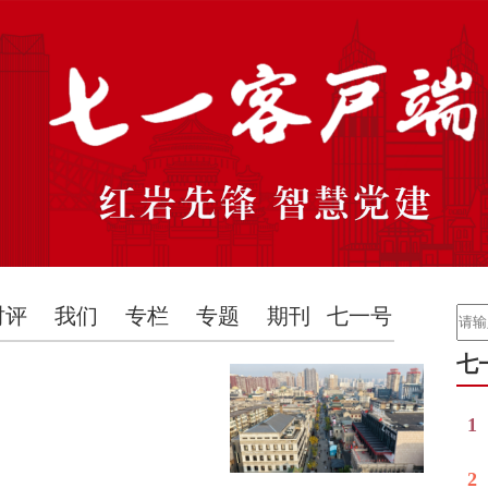
时评
我们
专栏
专题
期刊
七一号
七
1
2