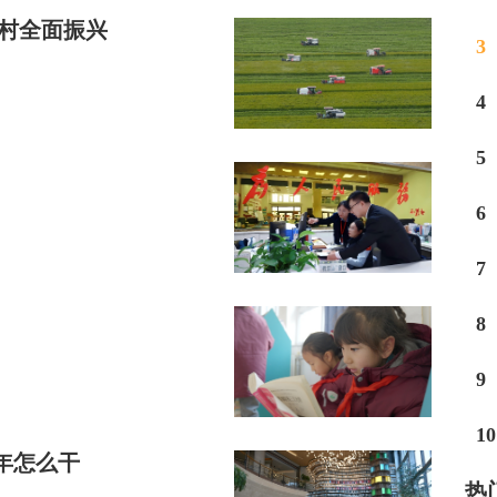
乡村全面振兴
3
4
5
6
7
8
9
10
6年怎么干
热