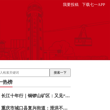
我要投稿
下载七一APP
一热榜
长江十年行｜铜锣山矿区：又见“靠山吃山”
重庆市城口县复兴街道：泄洪不泄责 数智护民安