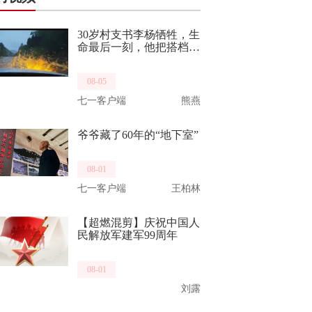
30岁村支书李杨牺牲，生
命最后一刻，他把搭档推
向了生路。他曾是“最美
重庆武警”，致敬，一路
08-05
走好！
七一客户端
熊燕
爷爷藏了60年的“地下室”
08-01
七一客户端
王柏林
【超燃混剪】庆祝中国人
民解放军建军99周年
08-01
刘露