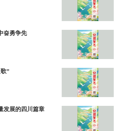
中奋勇争先
歌”
量发展的四川篇章