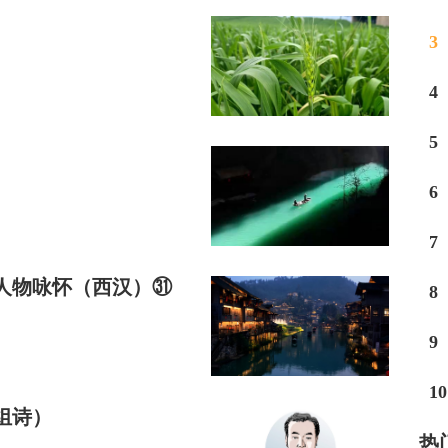
3
4
5
6
7
人物咏怀（西汉）㉛
8
9
10
组诗）
热