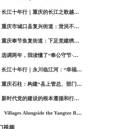
长江十年行｜重庆的长江之歌越唱越响亮
重庆市城口县复兴街道：泄洪不泄责 数智护民安
重庆奉节鱼复街道：下足党建绣花功 织就民生幸福网
选调两年，我读懂了“奉公守节·实干争先”
长江十年行｜永川临江河：“幸福河”边话幸福
重庆石柱：构建“县上管总、部门支援、镇街主战”实战工作体系 筑牢防汛抗灾坚实防线
新时代党的建设的根本遵循和行动指南
Villages Alongside the Yangtze River｜Muhe in "Green" Motion
门视频