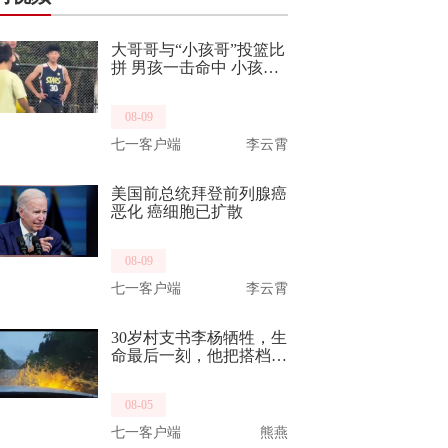
大哥哥与“小孩哥”投篮比
拼 男孩一击命中 小孩
哥：今天给你们上一课！
08-09
七一客户端
李云霄
美国前总统拜登前列腺癌
恶化 癌细胞已扩散
08-09
七一客户端
李云霄
30岁村支书李杨牺牲，生
命最后一刻，他把搭档推
向了生路。他曾是“最美
重庆武警”，致敬，一路
08-05
走好！
七一客户端
熊燕