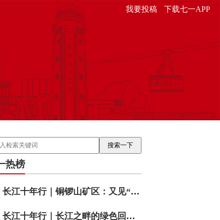
我要投稿
下载七一APP
一热榜
长江十年行｜铜锣山矿区：又见“靠山吃山”
长江十年行｜长江之畔的绿色回响——重庆涪陵睦和村的十年答卷